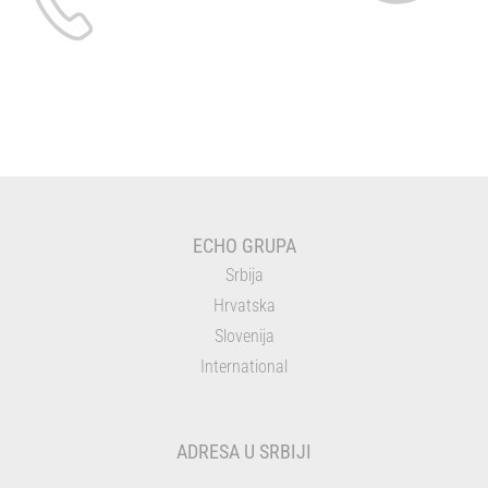
ECHO GRUPA
Srbija
Hrvatska
Slovenija
International
ADRESA U SRBIJI