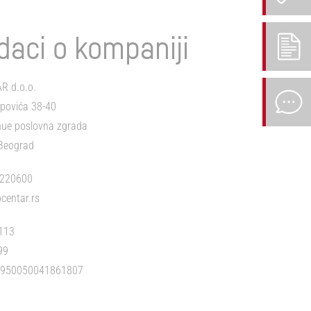
daci o kompaniji
R d.o.o.
opovića 38-40
ue poslovna zgrada
Beograd
4220600
centar.rs
113
99
5950050041861807