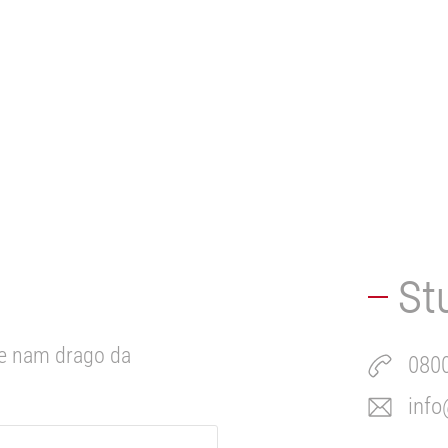
St
će nam drago da
0800
info