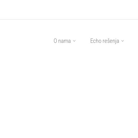
O nama
Echo rešenja