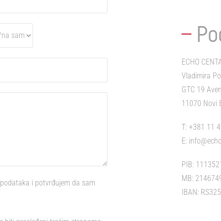
Po
ECHO CENTA
Vladimira P
GTC 19 Aven
11070 Novi 
T:
+381 11 
E:
info@echo
PIB: 111352
MB: 214674
 podataka i potvrđujem da sam
IBAN: RS32