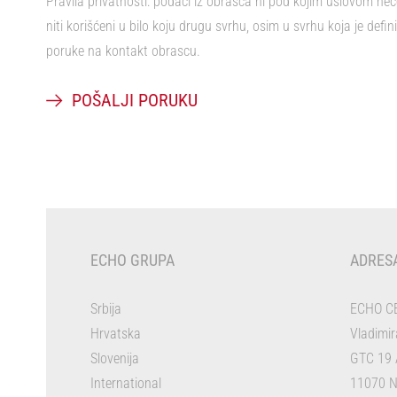
Pravila privatnosti: podaci iz obrasca ni pod kojim uslovom neć
niti korišćeni u bilo koju drugu svrhu, osim u svrhu koja je def
poruke na kontakt obrascu.
ECHO GRUPA
ADRESA
Srbija
ECHO CE
Hrvatska
Vladimi
Slovenija
GTC 19 
International
11070 N