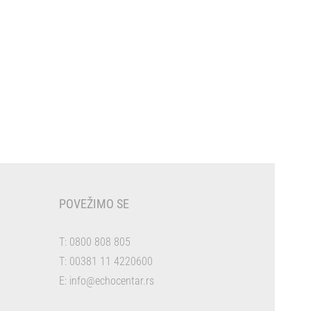
POVEŽIMO SE
T:
0800 808 805
T:
00381 11 4220600
E:
info@echocentar.rs