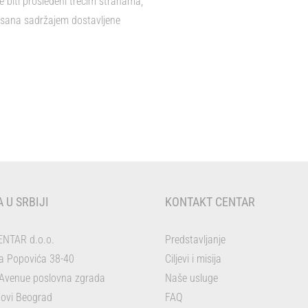
e biti prosleđeni trećim stranama,
inisana sadržajem dostavljene
 U SRBIJI
KONTAKT CENTAR
NTAR d.o.o.
Predstavljanje
ra Popovića 38-40
Ciljevi i misija
Avenue poslovna zgrada
Naše usluge
ovi Beograd
FAQ