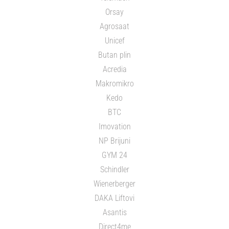
Orsay
Agrosaat
Unicef
Butan plin
Acredia
Makromikro
Kedo
BTC
Imovation
NP Brijuni
GYM 24
Schindler
Wienerberger
DAKA Liftovi
Asantis
Direct4me