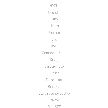
HYCU
Neuroth
Beko
Hervis
Printbox
Etis
BSH
Komunala Kranj
Križaj
Eurospin eko
Duplico
Europlakat
BicikeLJ
Vizija računovodstvo
Petrol
Opel SEE