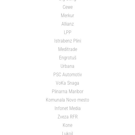
Cewe
Merkur
Allianz
LPP
Istrabenz Plini
Meditrade
Engrotuš
Urbana
PSC Automotiv
VoKa Snaga
Plinarna Maribor
Komunala Novo mesto
Infonet Media
Zveza RFR
Kone
Lukoil