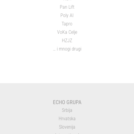
Pan Lift
Poly AI
Tapro
VoKa Celje
HZJZ
… i mnogi drugi
ECHO GRUPA
Srbija
Hrvatska
Slovenija