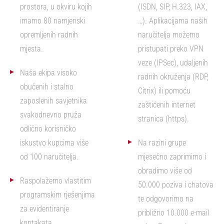
prostora, u okviru kojih
(ISDN, SIP, H.323, IAX,
imamo 80 namjenski
…). Aplikacijama naših
opremljenih radnih
naručitelja možemo
mjesta.
pristupati preko VPN
veze (IPSec), udaljenih
Naša ekipa visoko
radnih okruženja (RDP,
obučenih i stalno
Citrix) ili pomoću
zaposlenih savjetnika
zaštićenih internet
svakodnevno pruža
stranica (https).
odlično korisničko
iskustvo kupcima više
Na razini grupe
od 100 naručitelja.
mjesečno zaprimimo i
obradimo više od
Raspolažemo vlastitim
50.000 poziva i chatova
programskim rješenjima
te odgovorimo na
za evidentiranje
približno 10.000 e-mail
kontakata,