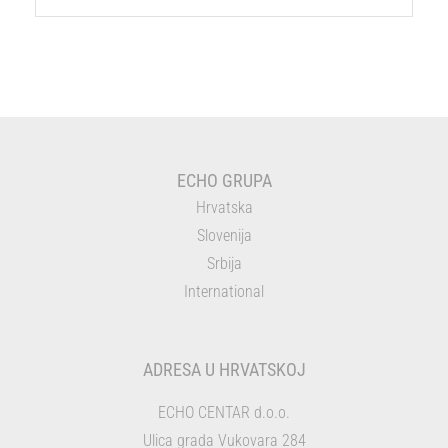
ECHO GRUPA
Hrvatska
Slovenija
Srbija
International
ADRESA U HRVATSKOJ
ECHO CENTAR d.o.o.
Ulica grada Vukovara 284