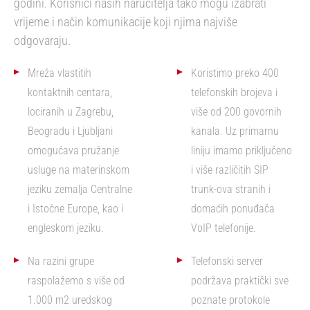
godini. Korisnici naših naručitelja tako mogu izabrati
vrijeme i način komunikacije koji njima najviše
odgovaraju.
Mreža vlastitih
Koristimo preko 400
kontaktnih centara,
telefonskih brojeva i
lociranih u Zagrebu,
više od 200 govornih
Beogradu i Ljubljani
kanala. Uz primarnu
omogućava pružanje
liniju imamo priključeno
usluge na materinskom
i više različitih SIP
jeziku zemalja Centralne
trunk-ova stranih i
i Istočne Europe, kao i
domaćih ponuđača
engleskom jeziku.
VoIP telefonije.
Na razini grupe
Telefonski server
raspolažemo s više od
podržava praktički sve
1.000 m2 uredskog
poznate protokole