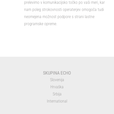
prelevimo v komunikacijsko točko po vaši meri, kar
nam poleg strokovnosti operaterjev omogoča tudi
neomejena možnost podpore s strani lastne
programske opreme.
SKUPINA ECHO
Slovenija
Hrvaška
Srbija
International